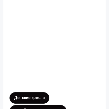
вами свяжемся и
проконсультируем по всем
вопросам