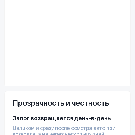
Забронируйте
авто за 2 минуты
без предоплаты
Доставим по Тбилиси в течение
1 часа, в любую точку Грузии
по договорённости
Забронировать без предоплаты
Напишите нам —
мы на связи