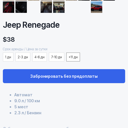
Jeep Renegade
$
38
Срок аренды / Цена за сутки
1 дн
2-3 дн
4-6 дн
7-10 дн
+11 дн
Забронировать без предоплаты
Отличная
комплектация
Автомат
9.0 л / 100 км
5 мест
2.3 л / Бензин