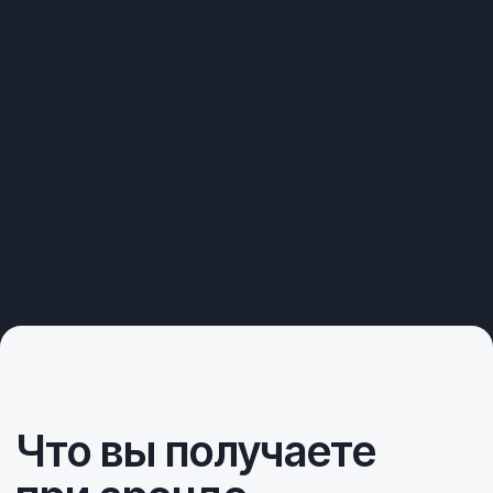
Удобство и технологии
Детали, которые мы
предусмотрели, чтобы вам было
комфортно в любом путешествии
Детские кресла