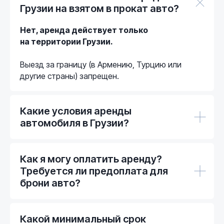
Грузии на взятом в прокат авто?
Нет, аренда действует только
на территории Грузии.
Выезд за границу (в Армению, Турцию или
другие страны) запрещен.
Каталог автомобилей
Авто в аэропорт
Аренда 4×4 в
О компании
Грузии
Какие условия аренды
Условия аренды
Маршруты и блог
автомобиля в Грузии?
FAQ
Контакты
+995 322 15 15 21
Как я могу оплатить аренду?
Круглосуточная поддержка
Требуется ли предоплата для
брони авто?
Политика конфиденциальности
Образец договора аренды
Разработка сайта
Какой минимальный срок