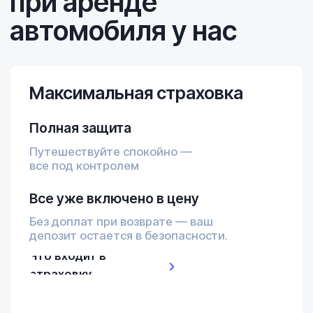
Держатели для
телефона
Зарядки (USB, Type-C, Lightning)
Полный сервис и забота
Поддержка 24/7
Всегда на связи и готовы
помочь с любыми вопросами.
Помощь с маршрутом
Подскажем лучшие локации,
туристические маршруты и поможем
настроить навигатор
Связь и интернет
Безлимитный Wi-Fi или сим-
карта — для доступа
в интернет в любой точке
Грузии