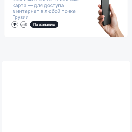
проговорим все условия и даты
Ответим на все вопросы
Расскажем про условия,
доставку и оплату
Подадим авто за 1 час
Тбилиси
— за 1 час
,
в другие города по запросу
Никаких предоплат