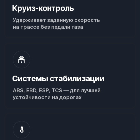
Что вы получаете
при аренде
автомобиля у нас
Максимальная страховка
Полная защита
Путешествуйте спокойно —
все под контролем
Все уже включено в цену
Без доплат при возврате — ваш
депозит остается в безопасности.
Что входит в
страховку