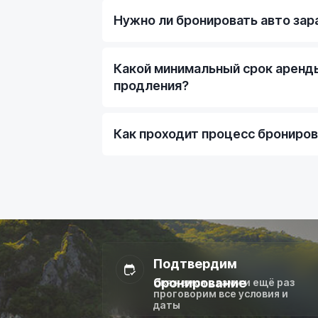
Нужно ли бронировать авто зар
Какой минимальный срок аренд
продления?
Как проходит процесс брониро
Подтвердим
бронирование
Свяжемся с вами и ещё раз
проговорим все условия и
даты