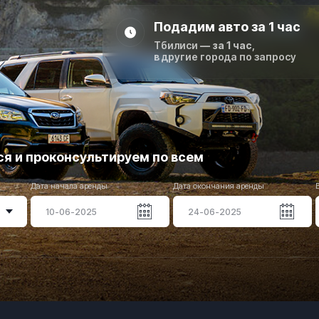
Подадим авто за 1 час
Тбилиси
— за 1 час
,
в другие города по запросу
я и проконсультируем по всем
Дата начала аренды
Дата окончания аренды