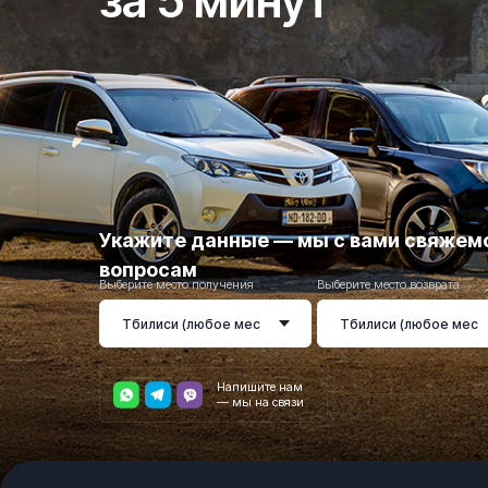
за 5 минут
Укажите данные — мы с вами свяжемс
вопросам
Выберите место получения
Выберите место возврата
Напишите нам
— мы на связи